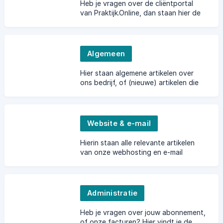
Heb je vragen over de cliëntportal
van Praktijk.Online, dan staan hier de
antwoorden op de meestgestelde
vragen en artikelen met uitleg over
het gebruik,
Algemeen
Hier staan algemene artikelen over
ons bedrijf, of (nieuwe) artikelen die
nog niet aan een categorie zijn
toegewezen.
Website & e-mail
Hierin staan alle relevante artikelen
van onze webhosting en e-mail
diensten. Staat jouw vraag er niet
tussen, laat het dan gerust weten.
Administratie
Heb je vragen over jouw abonnement,
of onze facturen? Hier vindt je de