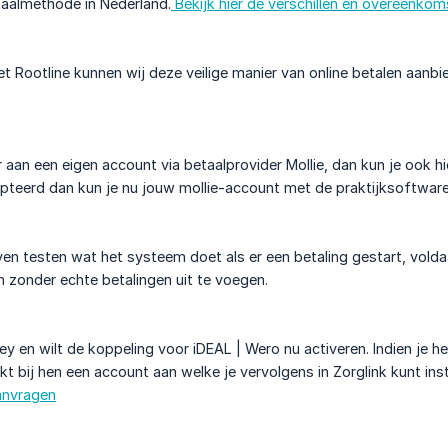
taalmethode in Nederland.
Bekijk hier de verschillen en overeenko
 Rootline kunnen wij deze veilige manier van online betalen aanbie
 aan een eigen account via betaalprovider Mollie, dan kun je ook h
pteerd dan kun je nu jouw mollie-account met de praktijksoftware
even testen wat het systeem doet als er een betaling gestart, vol
n zonder echte betalingen uit te voegen.
ey en wilt de koppeling voor iDEAL | Wero nu activeren. Indien je h
akt bij hen een account aan welke je vervolgens in Zorglink kunt in
anvragen