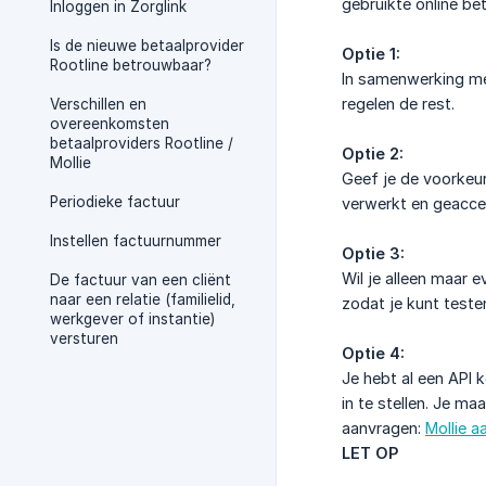
gebruikte online be
Inloggen in Zorglink
Is de nieuwe betaalprovider
Optie 1:
Rootline betrouwbaar?
In samenwerking met
regelen de rest.
Verschillen en
overeenkomsten
betaalproviders Rootline /
Optie 2:
Mollie
Geef je de voorkeur
Periodieke factuur
verwerkt en geacce
Instellen factuurnummer
Optie 3:
Wil je alleen maar 
De factuur van een cliënt
naar een relatie (familielid,
zodat je kunt teste
werkgever of instantie)
versturen
Optie 4:
Je hebt al een API k
in te stellen. Je ma
aanvragen:
Mollie a
LET OP