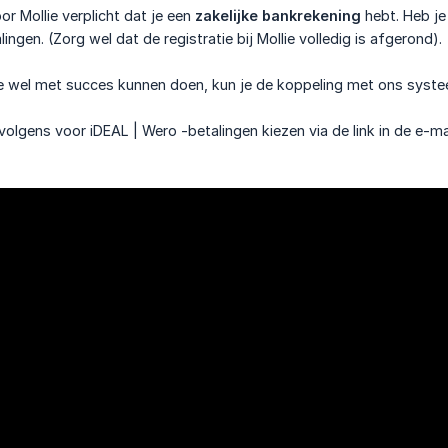
or Mollie verplicht dat je een
zakelijke bankrekening
hebt. Heb je 
ngen. (Zorg wel dat de registratie bij Mollie volledig is afgerond).
tie wel met succes kunnen doen, kun je de koppeling met ons syst
volgens voor iDEAL | Wero -betalingen kiezen via de link in de e-m