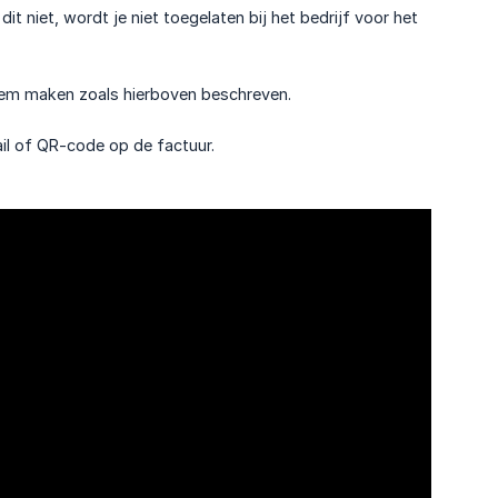
dit niet, wordt je niet toegelaten bij het bedrijf voor het
eem maken zoals hierboven beschreven.
ail of QR-code op de factuur.